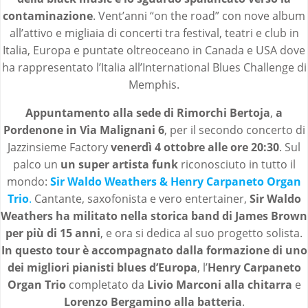
contaminazione
. Vent’anni “on the road” con nove album
all’attivo e migliaia di concerti tra festival, teatri e club in
Italia, Europa e puntate oltreoceano in Canada e USA dove
ha rappresentato l’Italia all’International Blues Challenge di
Memphis.
Appuntamento alla sede di Rimorchi Bertoja
,
a
Pordenone in Via Malignani 6
, per il secondo concerto di
Jazzinsieme Factory
venerdì 4 ottobre alle ore 20:30
. Sul
palco un
un super artista funk
riconosciuto in tutto il
mondo:
Sir Waldo Weathers & Henry Carpaneto Organ
Trio
.
Cantante, saxofonista e vero entertainer,
Sir Waldo
Weathers ha militato nella storica band di James Brown
per più di 15 anni
, e ora si dedica al suo progetto solista.
In questo tour è accompagnato dalla formazione di uno
dei migliori pianisti blues d’Europa
, l’
Henry Carpaneto
Organ Trio
completato da
Livio Marconi alla chitarra
e
Lorenzo Bergamino alla batteria
.