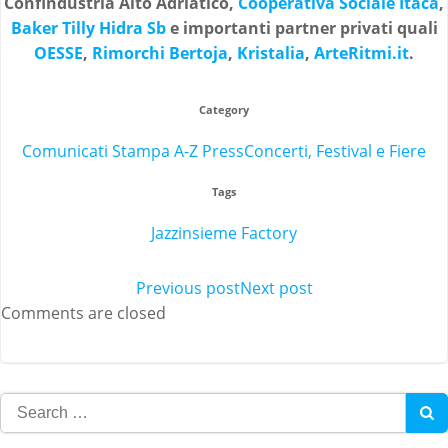
Confindustria Alto Adriatico,
Cooperativa Sociale Itaca
,
Baker Tilly Hidra Sb
e importanti partner privati quali
OESSE
,
Rimorchi Bertoja
,
Kristalia
,
ArteRitmi.it
.
Category
Comunicati Stampa A-Z Press
Concerti, Festival e Fiere
Tags
Jazzinsieme Factory
Post
Previous post
Post
Next post
Comments are closed
navigation
navigation
Search
for: