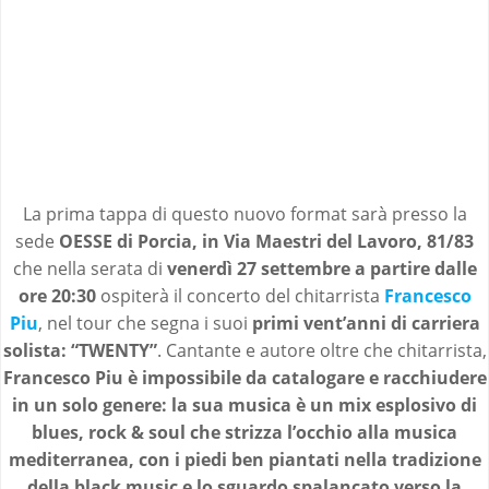
La prima tappa di questo nuovo format sarà presso la
sede
OESSE di Porcia, in Via Maestri del Lavoro, 81/83
che nella serata di
venerdì 27 settembre a partire dalle
ore 20:30
ospiterà il concerto del chitarrista
Francesco
Piu
, nel tour che segna i suoi
primi vent’anni di carriera
solista: “TWENTY”
. Cantante e autore oltre che chitarrista,
Francesco Piu è impossibile da catalogare e racchiudere
in un solo genere: la sua musica è un mix esplosivo di
blues, rock & soul che strizza l’occhio alla musica
mediterranea, con i piedi ben piantati nella tradizione
della black music e lo sguardo spalancato verso la