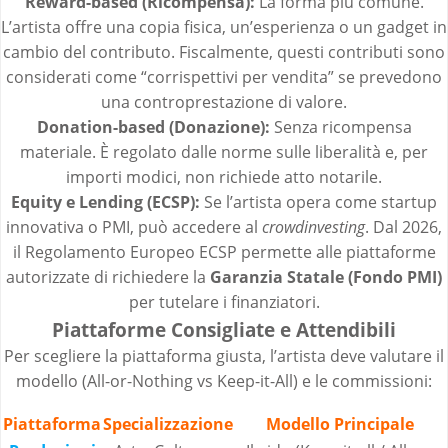
Reward-based (Ricompensa):
La forma più comune.
L’artista offre una copia fisica, un’esperienza o un gadget in
cambio del contributo. Fiscalmente, questi contributi sono
considerati come “corrispettivi per vendita” se prevedono
una controprestazione di valore.
Donation-based (Donazione):
Senza ricompensa
materiale. È regolato dalle norme sulle liberalità e, per
importi modici, non richiede atto notarile.
Equity e Lending (ECSP):
Se l’artista opera come startup
innovativa o PMI, può accedere al
crowdinvesting
. Dal 2026,
il Regolamento Europeo ECSP permette alle piattaforme
autorizzate di richiedere la
Garanzia Statale (Fondo PMI)
per tutelare i finanziatori.
Piattaforme Consigliate e Attendibili
Per scegliere la piattaforma giusta, l’artista deve valutare il
modello (All-or-Nothing vs Keep-it-All) e le commissioni:
Piattaforma
Specializzazione
Modello Principale