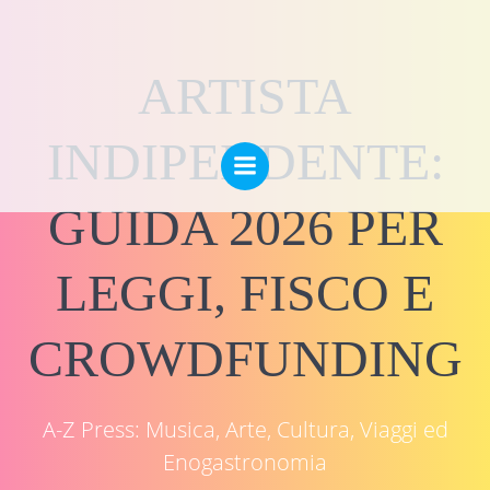
Vai
al
contenuto
ARTISTA
INDIPENDENTE:
GUIDA 2026 PER
LEGGI, FISCO E
CROWDFUNDING
A-Z Press: Musica, Arte, Cultura, Viaggi ed
Enogastronomia