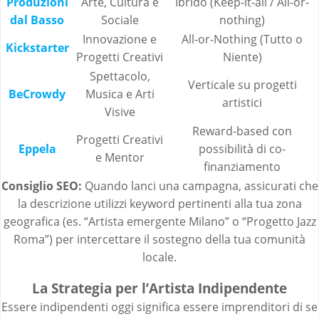
Produzioni
Arte, Cultura e
Ibrido (Keep-it-all / All-or-
dal Basso
Sociale
nothing)
Innovazione e
All-or-Nothing (Tutto o
Kickstarter
Progetti Creativi
Niente)
Spettacolo,
Verticale su progetti
BeCrowdy
Musica e Arti
artistici
Visive
Reward-based con
Progetti Creativi
Eppela
possibilità di co-
e Mentor
finanziamento
Consiglio SEO:
Quando lanci una campagna, assicurati che
la descrizione utilizzi keyword pertinenti alla tua zona
geografica (es. “Artista emergente Milano” o “Progetto Jazz
Roma”) per intercettare il sostegno della tua comunità
locale.
La Strategia per l’Artista Indipendente
Essere indipendenti oggi significa essere imprenditori di se