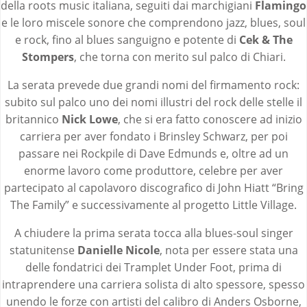
della roots music italiana, seguiti dai marchigiani
Flamingo
e le loro miscele sonore che comprendono jazz, blues, soul
e rock, fino al blues sanguigno e potente di
Cek & The
Stompers
, che torna con merito sul palco di Chiari.
La serata prevede due grandi nomi del firmamento rock:
subito sul palco uno dei nomi illustri del rock delle stelle il
britannico
Nick Lowe
, che si era fatto conoscere ad inizio
carriera per aver fondato i Brinsley Schwarz, per poi
passare nei Rockpile di Dave Edmunds e, oltre ad un
enorme lavoro come produttore, celebre per aver
partecipato al capolavoro discografico di John Hiatt “Bring
The Family” e successivamente al progetto Little Village.
A chiudere la prima serata tocca alla blues-soul singer
statunitense
Danielle Nicole
, nota per essere stata una
delle fondatrici dei Tramplet Under Foot, prima di
intraprendere una carriera solista di alto spessore, spesso
unendo le forze con artisti del calibro di Anders Osborne,