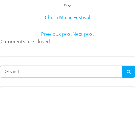
Tags
Chiari Music Festival
Post
Previous post
Post
Next post
Comments are closed
navigation
navigation
Search
for: