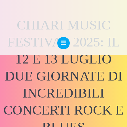
Vai
al
contenuto
CHIARI MUSIC
FESTIVAL 2025: IL
12 E 13 LUGLIO
DUE GIORNATE DI
INCREDIBILI
CONCERTI ROCK E
BLUES