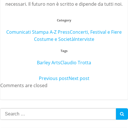
necessari. Il futuro non è scritto e dipende da tutti noi.
Category
Comunicati Stampa A-Z Press
Concerti, Festival e Fiere
Costume e Società
Interviste
Tags
Barley Arts
Claudio Trotta
Post
Previous post
Post
Next post
Comments are closed
navigation
navigation
Search
for: