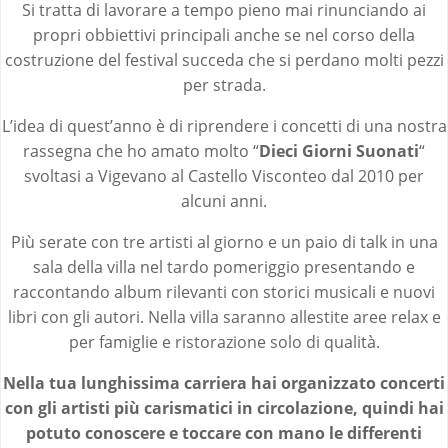
Si tratta di lavorare a tempo pieno mai rinunciando ai
propri obbiettivi principali anche se nel corso della
costruzione del festival succeda che si perdano molti pezzi
per strada.
L’idea di quest’anno è di riprendere i concetti di una nostra
rassegna che ho amato molto “
Dieci Giorni Suonati
“
svoltasi a Vigevano al Castello Visconteo dal 2010 per
alcuni anni.
Più serate con tre artisti al giorno e un paio di talk in una
sala della villa nel tardo pomeriggio presentando e
raccontando album rilevanti con storici musicali e nuovi
libri con gli autori. Nella villa saranno allestite aree relax e
per famiglie e ristorazione solo di qualità.
Nella tua lunghissima carriera hai organizzato concerti
con gli artisti più carismatici in circolazione, quindi hai
potuto conoscere e toccare con mano le differenti