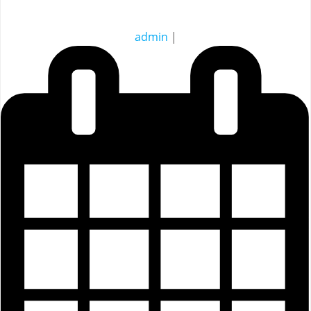
admin
|