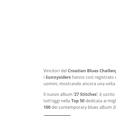
Vincitori del
Croatian Blues Challen
i
Sunnysiders
hanno così registrato d
uomini, mostrando ancora una volta la
Il nuovo album
’27 Stitches’
, è uscit
tutt’oggi nella
Top 50
dedicata ai mig
100
dei contemporary blues album 2023