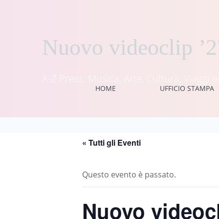
Vai
al
contenuto
Nuovo videoclip ’27
A-Z Press: Musica, Arte, Cultura, Viagg
HOME
UFFICIO STAMPA
« Tutti gli Eventi
Questo evento è passato.
Nuovo videocli