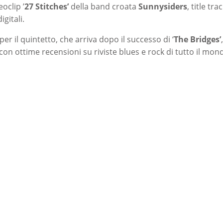
oclip ’
27 Stitches’
della band croata
Sunnysiders
, title tr
gitali.
er il quintetto, che arriva dopo il successo di ‘
The Bridges’
con ottime recensioni su riviste blues e rock di tutto il mon