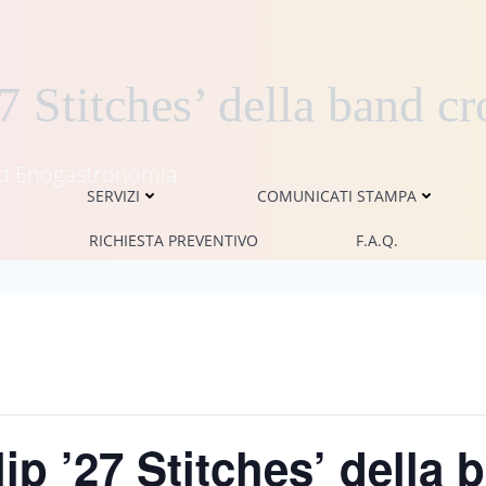
 Stitches’ della band c
i ed Enogastronomia
SERVIZI
COMUNICATI STAMPA
RICHIESTA PREVENTIVO
F.A.Q.
p ’27 Stitches’ della 