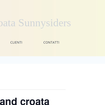
roata Sunnysiders
CLIENTI
CONTATTI
band croata