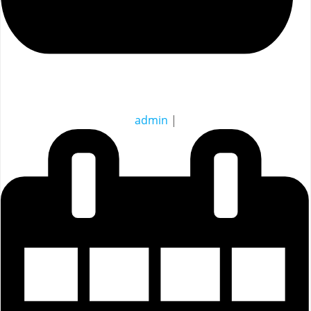
admin
|