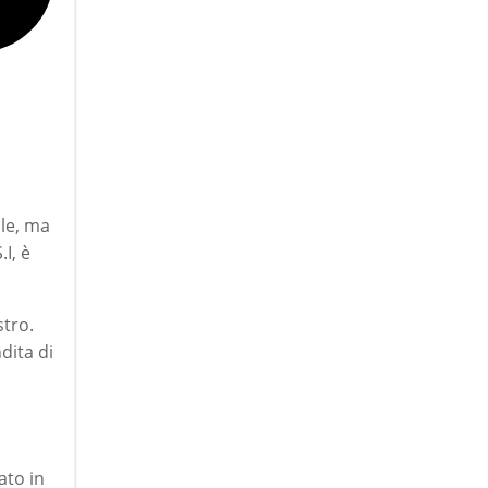
ale, ma
I, è
stro.
dita di
ato in