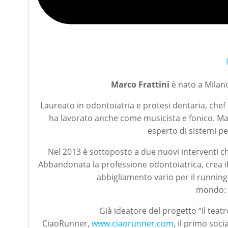
Marco Frattini
è nato a Milano
Laureato in odontoiatria e protesi dentaria, chef
ha lavorato anche come musicista e fonico. Mara
esperto di sistemi per
Nel 2013 è sottoposto a due nuovi interventi chi
Abbandonata la professione odontoiatrica, crea i
abbigliamento vario per il running 
mondo:
Già ideatore del progetto “Il teatr
CiaoRunner,
www.ciaorunner.com
, il primo soc