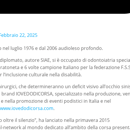
Febbraio 22, 2025
 nel luglio 1976 e dal 2006 audioleso profondo.
 diplomato, autore SIAE, si è occupato di odontoiatria speci
toneta e 6 volte campione Italiano per la federazione F.S.S.
 l’inclusione culturale nella disabilità.
rurgici, che determineranno un deficit visivo all’occhio sini
l brand IOVEDODICORSA, specializzato nella produzione, ven
e nella promozione di eventi podistici in Italia e nel
www.iovedodicorsa.com
.
o oltre il silenzio”, ha lanciato nella primavera 2015
ial-network al mondo dedicato all’ambito della corsa present