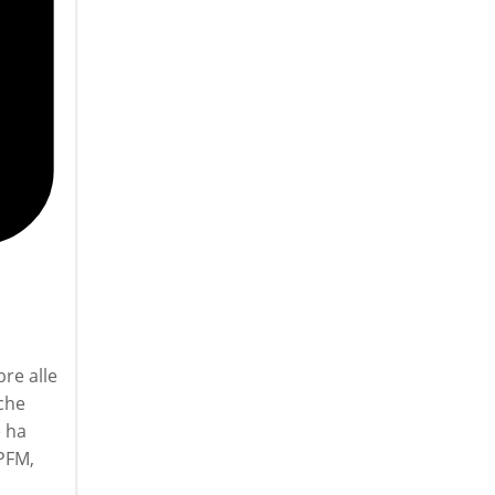
bre alle
 che
e ha
 PFM,