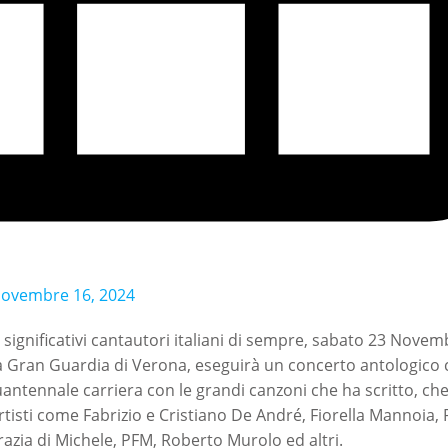
ovembre 16, 2024
 e significativi cantautori italiani di sempre, sabato 23 Novem
la Gran Guardia di Verona, eseguirà un concerto antologico
quantennale carriera con le grandi canzoni che ha scritto, ch
tisti come Fabrizio e Cristiano De André, Fiorella Mannoia,
razia di Michele, PFM, Roberto Murolo ed altri.