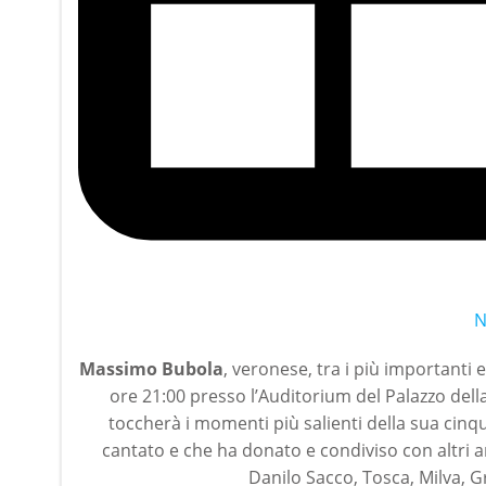
N
Massimo Bubola
, veronese, tra i più importanti
ore 21:00 presso l’Auditorium del Palazzo del
toccherà i momenti più salienti della sua cin
cantato e che ha donato e condiviso con altri ar
Danilo Sacco, Tosca, Milva, G