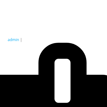
admin
|