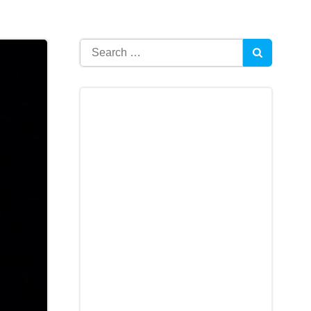
Search
for: