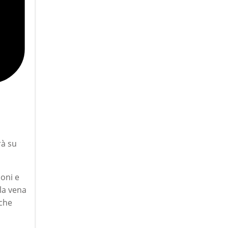
à su
oni e
lla vena
 che