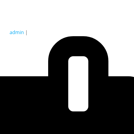
admin
|