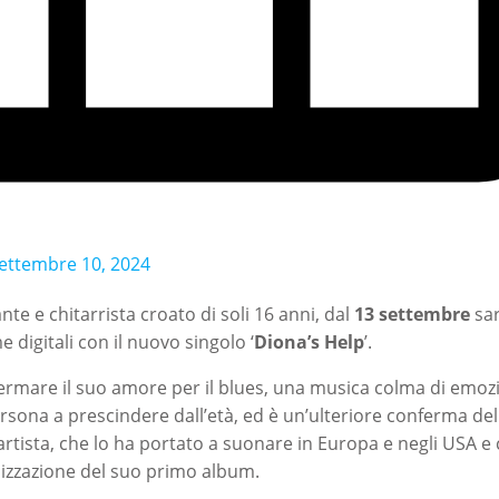
ettembre 10, 2024
te e chitarrista croato di soli 16 anni, dal
13 settembre
sar
e digitali con il nuovo singolo ‘
Diona’s Help
’.
rmare il suo amore per il blues, una musica colma di emozi
ersona a prescindere dall’età, ed è un’ulteriore conferma de
artista, che lo ha portato a suonare in Europa e negli USA e
alizzazione del suo primo album.