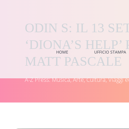
Vai
al
contenuto
ODIN S: IL 13 
‘DIONA’S HELP’
HOME
UFFICIO STAMPA
MATT PASCALE
A-Z Press: Musica, Arte, Cultura, Viagg