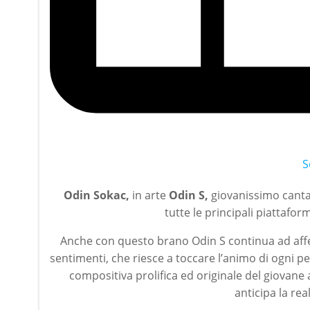
S
Odin Sokac,
in arte
Odin S,
giovanissimo cantan
tutte le principali piattaform
Anche con questo brano Odin S continua ad affe
sentimenti, che riesce a toccare l’animo di ogni p
compositiva prolifica ed originale del giovane 
anticipa la re