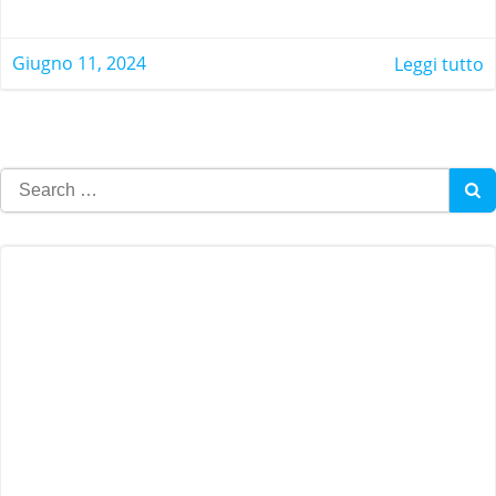
Giugno 11, 2024
Leggi tutto
Search
for: