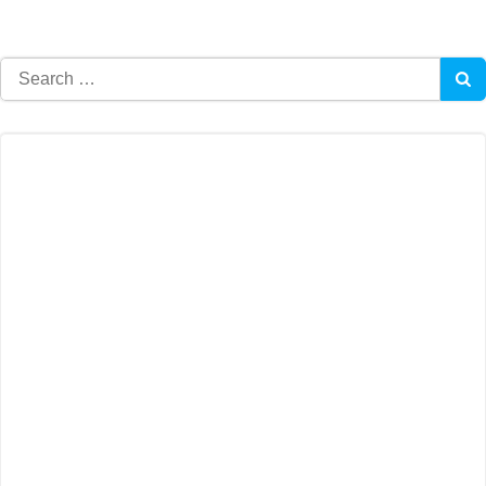
Search
for: