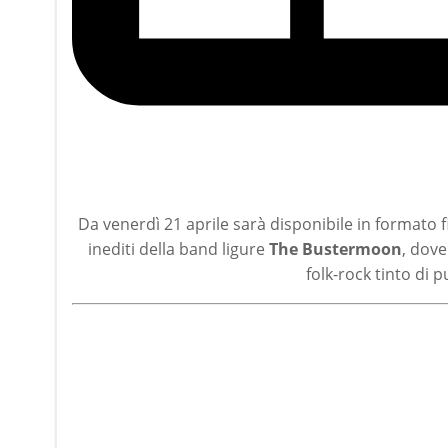
Da venerdì 21 aprile sarà disponibile in formato fis
inediti della band ligure
The Bustermoon
, dov
folk-rock tinto di 