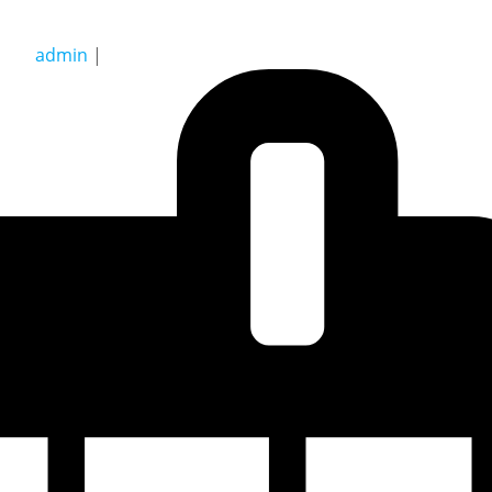
admin
|