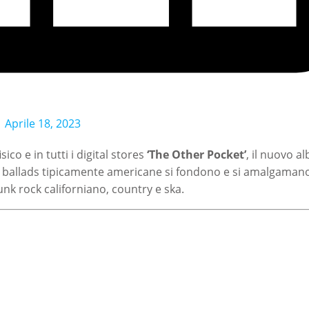
Aprile 18, 2023
ico e in tutti i digital stores
‘The Other Pocket’
, il nuovo a
e ballads tipicamente americane si fondono e si amalgaman
punk rock californiano, country e ska.