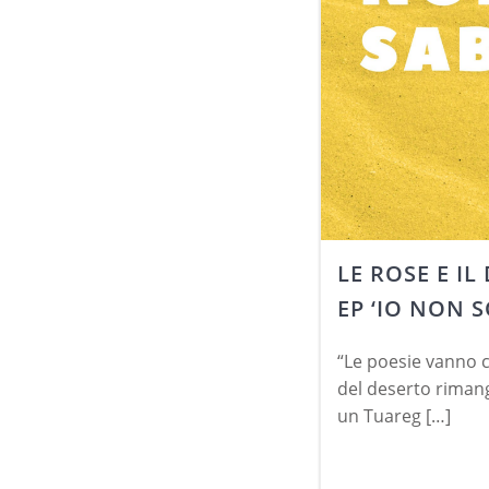
LE ROSE E IL
EP ‘IO NON 
“Le poesie vanno c
del deserto rimang
un Tuareg […]