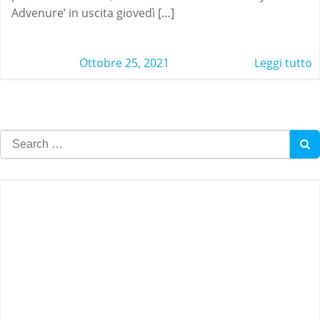
Advenure’ in uscita giovedì […]
Ottobre 25, 2021
Leggi tutto
Search
for: