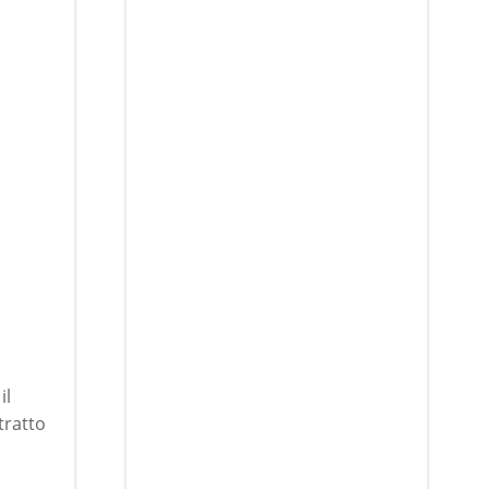
il
tratto