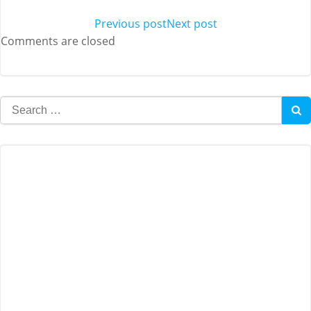
Post
Previous post
Post
Next post
Comments are closed
navigation
navigation
Search
for: