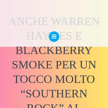
Vai
al
contenuto
ANCHE WARREN
HAYNES E
BLACKBERRY
SMOKE PER UN
TOCCO MOLTO
“SOUTHERN
ROCK” AL