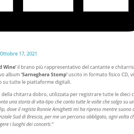
Ottobre 17, 2021
nd Wine’
il brano più rappresentativo del cantante e chitarri
ovo album
‘Sarneghera Stomp’
uscito in formato fisico CD, vi
to su tutte le piattaforme digitali.
della chitarra dobro, utilizzata per registrare tutte le dieci 
nta una storia di vita-tipo che canto tutte le volte che salgo su u
ip, dove il regista Ronnie Amighetti mi ha ripreso mentre suono d
enziale Sud di Brescia, per me un percorso obbligato, ogni volta 
ere i luoghi dei concerti.”