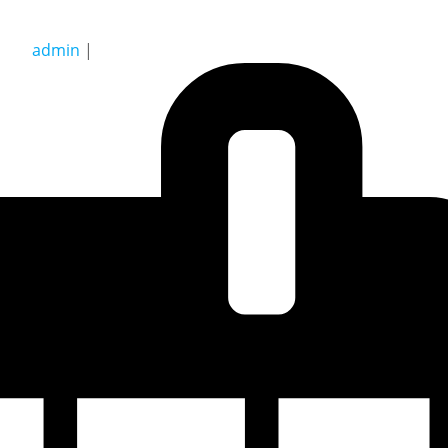
admin
|