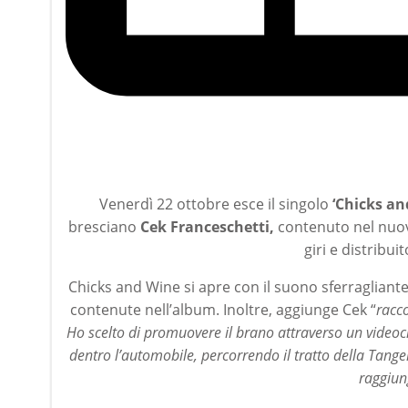
Venerdì 22 ottobre esce il singolo
‘Chicks a
bresciano
Cek Franceschetti,
contenuto nel nu
giri e distribui
Chicks and Wine si apre con il suono sferragliante 
contenute nell’album. Inoltre, aggiunge Cek “
racco
Ho scelto di promuovere il brano attraverso un videocl
dentro l’automobile, percorrendo il tratto della Tang
raggiung