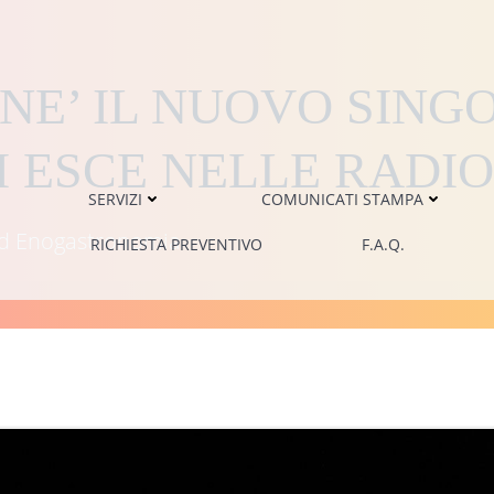
NE’ IL NUOVO SING
 ESCE NELLE RADIO 
SERVIZI
COMUNICATI STAMPA
i ed Enogastronomia
RICHIESTA PREVENTIVO
F.A.Q.