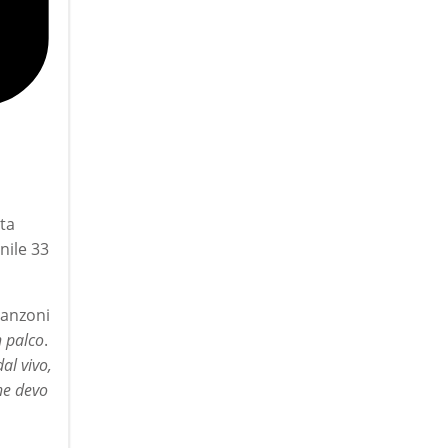
sta
nile 33
canzoni
n palco
.
al vivo,
che devo