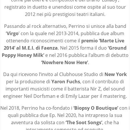
registrato in duetto e unendosi come ospite al suo tour
2012 nei più prestigiosi teatri italiani.
Passando al rock alternativo, Perrino si unisce alla band
‘
Virgo
’ con la quale nel 2013-2014, pubblica due album
ottenendo riconoscimenti come il
premio
‘Marte Live
2014’ al M.E.I. di Faenza
. Nel 2015 forma il duo
‘Ground
Poppy Honey Milk’
e nel 2016 pubblica l’album di debutto
‘Nowhere Now Here’
.
Da qui ricevono l’invito al Clubhouse Studio di
New York
per la produzione di
Yaron Fuchs
, con il contributo di
importanti musicisti come il batterista Nir Z, del sound
engineer Neil Dorfsman e di Emily Lazar per il mastering.
Nel 2018, Perrino ha co-fondato i
‘Biopsy O Boutique’
con i
quali pubblica due Ep. Nel 2020, ha intrapreso la sua
avventura da solista con
‘The Soot Songs’
, che ha
interamente composto ed eseguito.