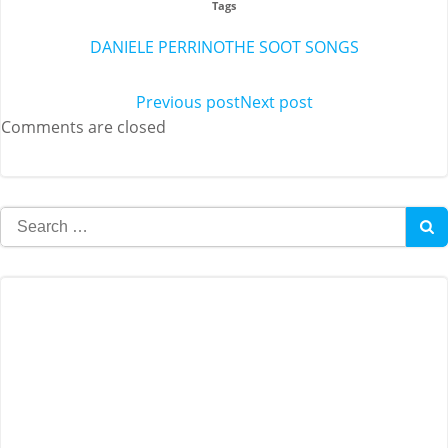
Tags
DANIELE PERRINO
THE SOOT SONGS
Post
Previous post
Post
Next post
Comments are closed
navigation
navigation
Search
for: