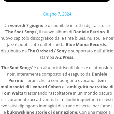
Giugno 7, 2024
Da
venerdì 7 giugno
è disponibile in tutti i digital stores
‘The Soot Songs’
, il nuovo album di
Daniele Perrino
. Il
nuovo capitolo discografico dalle tinte blues, nu soul e noir
jazz è pubblicato dall’etichetta
Blue Mama Records
,
distribuito da
The Orchard / Sony
e supportato dall’ufficio
stampa
A-Z Press
.
‘The Soot Songs’
è un album intriso di blues e di atmosfere
noir, interamente composto ed eseguito da
Daniele
Perrino
. I brani che lo compongono evocano i
toni
malinconici di
Leonard Cohen
e l’
ambiguità narrativa di
Tom Waits
trascinando l’ascoltatore in un mondo oscuro
e sicuramente accattivante. Le melodie inquietanti e i testi
evocativi dipingono immagini di strade deserte, bar fumosi
e
bukowskiane storie di dannazione
. Con una miscela