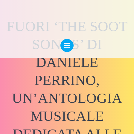
Vai
al
contenuto
FUORI ‘THE SOOT
SONGS’ DI
DANIELE
PERRINO,
UN’ANTOLOGIA
MUSICALE
DEDICATA ALLE