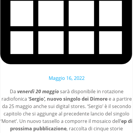
Maggio 16, 2022
Da
venerdì 20 maggio
sarà disponibile in rotazione
radiofonica ‘
Sergio
’,
nuovo singolo dei
Dimore
e a partire
da 25 maggio anche sui digital stores. ‘Sergio’ è il secondo
capitolo che si aggiunge al precedente lancio del singolo
‘Monet’. Un nuovo tassello a comporre il mosaico dell’
ep di
prossima pubblicazione
, raccolta di cinque storie