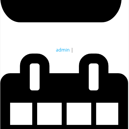
admin
|