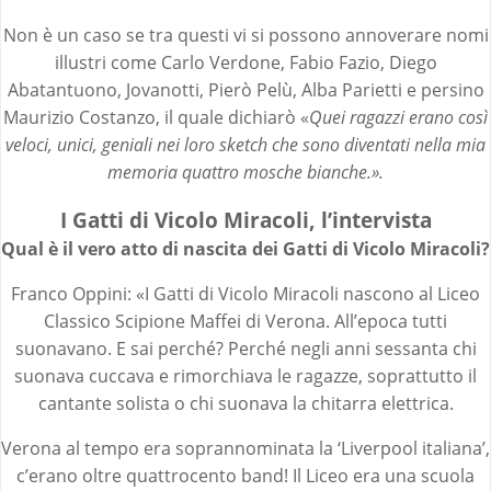
Non è un caso se tra questi vi si possono annoverare nomi
illustri come Carlo Verdone, Fabio Fazio, Diego
Abatantuono, Jovanotti, Pierò Pelù, Alba Parietti e persino
Maurizio Costanzo, il quale dichiarò «
Quei ragazzi erano così
veloci, unici, geniali nei loro sketch che sono diventati nella mia
memoria quattro mosche bianche.».
I Gatti di Vicolo Miracoli, l’intervista
Qual è il vero atto di nascita dei Gatti di Vicolo Miracoli?
Franco Oppini: «I Gatti di Vicolo Miracoli nascono al Liceo
Classico Scipione Maffei di Verona. All’epoca tutti
suonavano. E sai perché? Perché negli anni sessanta chi
suonava cuccava e rimorchiava le ragazze, soprattutto il
cantante solista o chi suonava la chitarra elettrica.
Verona al tempo era soprannominata la ‘Liverpool italiana’,
c’erano oltre quattrocento band! Il Liceo era una scuola