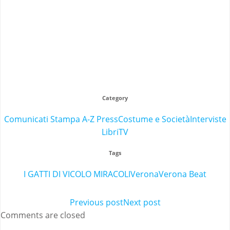
Category
Comunicati Stampa A-Z Press
Costume e Società
Interviste
Libri
TV
Tags
I GATTI DI VICOLO MIRACOLI
Verona
Verona Beat
Post
Previous post
Post
Next post
Comments are closed
navigation
navigation