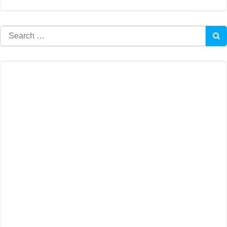
Search
for: