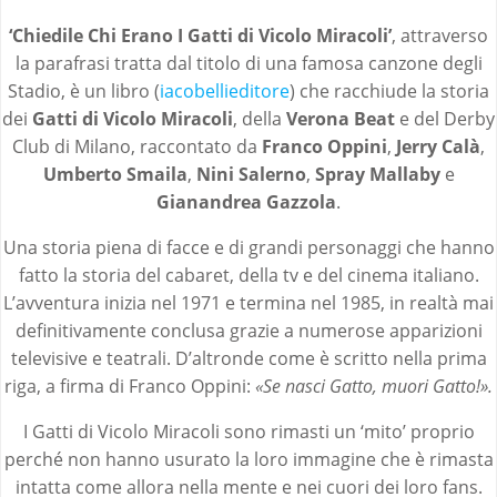
‘Chiedile Chi Erano I Gatti di Vicolo Miracoli’
, attraverso
la parafrasi tratta dal titolo di una famosa canzone degli
Stadio, è un libro (
iacobellieditore
) che racchiude la storia
dei
Gatti di Vicolo Miracoli
, della
Verona Beat
e del Derby
Club di Milano, raccontato da
Franco Oppini
,
Jerry Calà
,
Umberto Smaila
,
Nini Salerno
,
Spray Mallaby
e
Gianandrea Gazzola
.
Una storia piena di facce e di grandi personaggi che hanno
fatto la storia del cabaret, della tv e del cinema italiano.
L’avventura inizia nel 1971 e termina nel 1985, in realtà mai
definitivamente conclusa grazie a numerose apparizioni
televisive e teatrali. D’altronde come è scritto nella prima
riga, a firma di Franco Oppini:
«Se nasci Gatto, muori Gatto!».
I Gatti di Vicolo Miracoli sono rimasti un ‘mito’ proprio
perché non hanno usurato la loro immagine che è rimasta
intatta come allora nella mente e nei cuori dei loro fans.