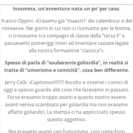
Insomma, un’avventura nata un po’ per caso.
Franco Oppini:
«
Eravamo già “maestri” dei calembour e del
nonsense. Nei giorni in cui non ci riunivamo per le festine,
ci trovavamo tra compagni di classe della “terza E” e
passavamo pomeriggi interi ad inventare cazzate legate
alla nostra formazione “classica”
».
Spesso di parla di “esuberante goliardia”, in realtà si
tratta di “umorismo e comicità”, cosa ben differente.
Jerry Calà:
«
Capitoooo!!!??? Ascolto e osservo i comici di
oggi e spesso guardo alle cose che facevamo in passato.
Forse eravamo troppo avanti e questo nostro essere
avanti veniva scambiato per goliardia ma non eravamo
affatto goliardici. La stampa ci ha appiccicato spesso
questo aggettivo.
Noi eravamo avanti con l’umorismo, così come Enzo