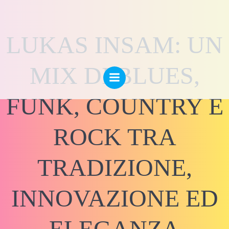
Vai
al
contenuto
LUKAS INSAM: UN
MIX DI BLUES,
FUNK, COUNTRY E
ROCK TRA
TRADIZIONE,
INNOVAZIONE ED
ELEGANZA