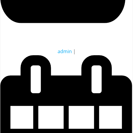
admin
|