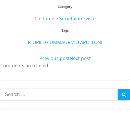
Category
Costume e Società
Interviste
Tags
FLORILEGIUM
MAURIZIO APOLLONI
Post
Previous post
Post
Next post
Comments are closed
navigation
navigation
Search
for: