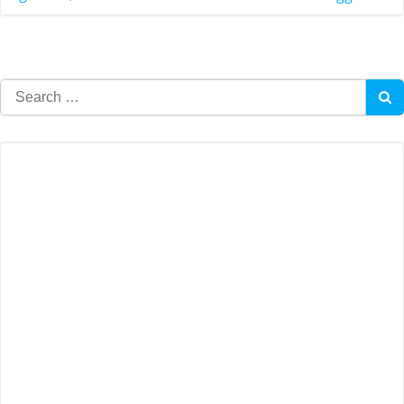
Search
for: