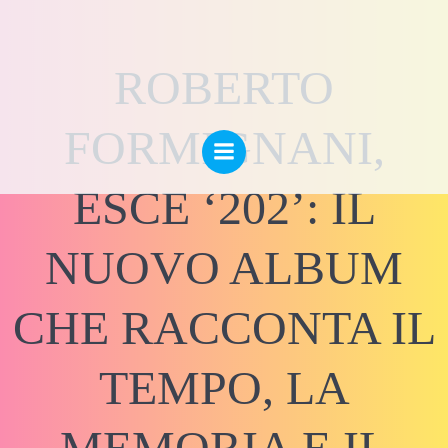
Vai
al
contenuto
ROBERTO
FORMIGNANI,
ESCE ‘202’: IL
NUOVO ALBUM
CHE RACCONTA IL
TEMPO, LA
MEMORIA E IL