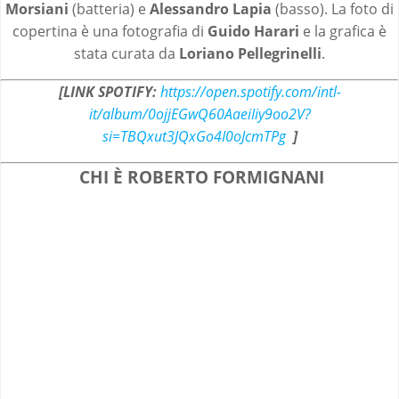
Morsiani
(batteria) e
Alessandro Lapia
(basso). La foto di
copertina è una fotografia di
Guido Harari
e la grafica è
stata curata da
Loriano Pellegrinelli
.
[LINK SPOTIFY:
https://open.spotify.com/intl-
it/album/0ojjEGwQ60AaeiIiy9oo2V?
si=TBQxut3JQxGo4I0oJcmTPg
]
CHI È ROBERTO FORMIGNANI