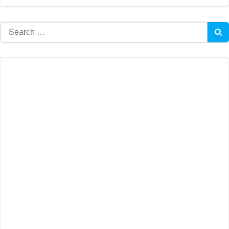
Search
for: