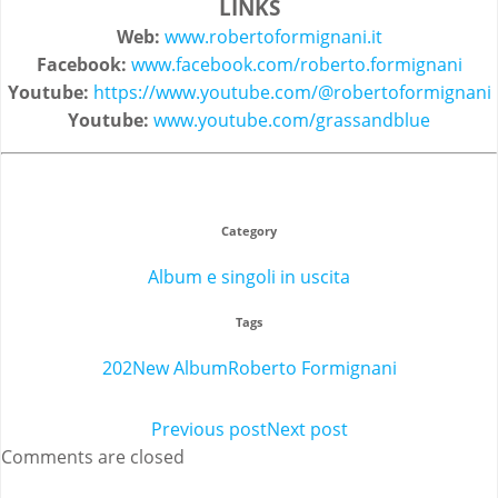
LINKS
Web:
www.robertoformignani.it
Facebook:
www.facebook.com/roberto.formignani
Youtube:
https://www.youtube.com/@robertoformignani
Youtube:
www.youtube.com/grassandblue
Category
Album e singoli in uscita
Tags
202
New Album
Roberto Formignani
Post
Previous post
Post
Next post
Comments are closed
navigation
navigation