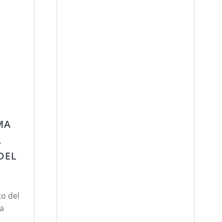
MA
L
DEL
to del
ma