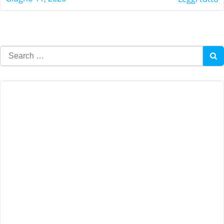
Search
for: