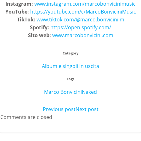
Instagram:
www.instagram.com/marcobonvicinimusic
YouTube:
https://youtube.com/c/MarcoBonviciniMusic
TikTok:
www.tiktok.com/@marco.bonvicini.m
Spotify:
https://open.spotify.com/
Sito web:
www.marcobonvicini.com
Category
Album e singoli in uscita
Tags
Marco Bonvicini
Naked
Post
Previous post
Post
Next post
Comments are closed
navigation
navigation