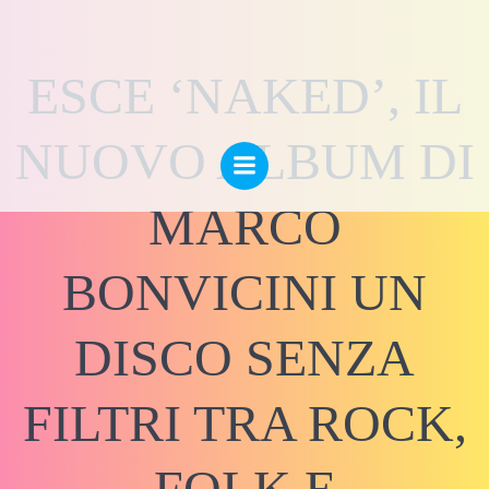
Vai
al
contenuto
ESCE ‘NAKED’, IL
NUOVO ALBUM DI
MARCO
BONVICINI UN
DISCO SENZA
FILTRI TRA ROCK,
FOLK E