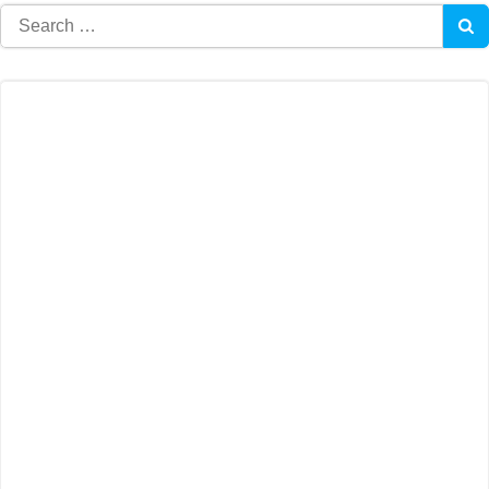
Search
for: