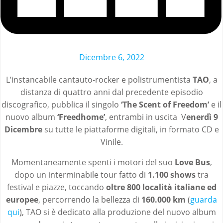
Dicembre 6, 2022
L’instancabile cantauto-rocker e polistrumentista
TAO
, a
distanza di quattro anni dal precedente episodio
discografico, pubblica il singolo
‘The Scent of Freedom’
e il
nuovo album
‘Freedhome’
, entrambi in uscita V
enerdì 9
Dicembre
su tutte le piattaforme digitali, in formato CD e
Vinile.
Momentaneamente spenti i motori del suo
Love Bus
,
dopo un interminabile tour fatto di
1.100 shows
tra
festival e piazze, toccando
oltre 800 località italiane ed
europee
, percorrendo la bellezza di
160.000 km
(
guarda
qui
)
, TAO si è dedicato alla produzione del nuovo album