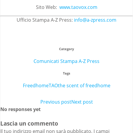
Sito Web:
www.taovox.com
Ufficio Stampa A-Z Press:
info@a-zpress.com
Category
Comunicati Stampa A-Z Press
Tags
Freedhome
TAO
the scent of freedhome
Post
Previous post
Post
Next post
No responses yet
navigation
navigation
Lascia un commento
Il tuo indirizzo email non sarà pubblicato.
I campi