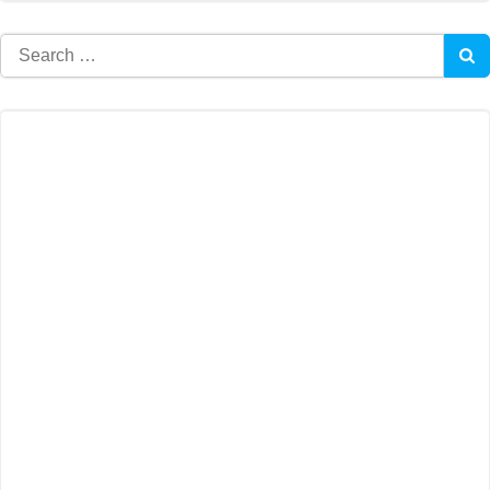
Search
for: