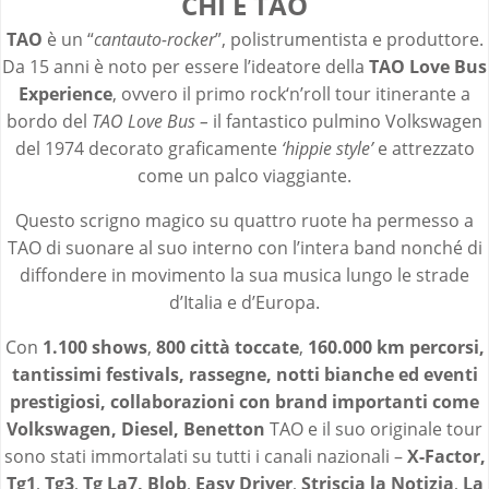
CHI È TAO
TAO
è un “
cantauto-rocker
”, polistrumentista e produttore.
Da 15 anni è noto per essere l’ideatore della
TAO Love Bus
Experience
, ovvero il primo rock‘n’roll tour itinerante a
bordo del
TAO Love Bus –
il fantastico pulmino Volkswagen
del 1974 decorato graficamente
‘hippie style’
e attrezzato
come un palco viaggiante.
Questo scrigno magico su quattro ruote ha permesso a
TAO di suonare al suo interno con l’intera band nonché di
diffondere in movimento la sua musica lungo le strade
d’Italia e d’Europa.
Con
1.100 shows
,
800 città toccate
,
160.000 km percorsi,
tantissimi festivals, rassegne, notti bianche ed eventi
prestigiosi, collaborazioni con brand importanti come
Volkswagen, Diesel, Benetton
TAO e il suo originale tour
sono stati immortalati su tutti i canali nazionali –
X-Factor,
Tg1
,
Tg3
,
Tg La7,
Blob
,
Easy Driver
,
Striscia la Notizia
,
La