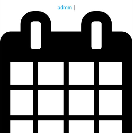
admin
|