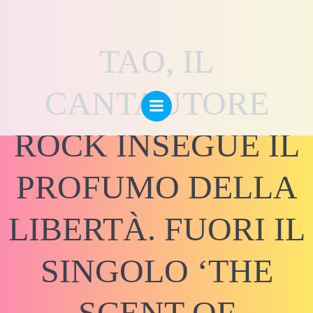
Vai
al
contenuto
TAO, IL
CANTAUTORE
ROCK INSEGUE IL
PROFUMO DELLA
LIBERTÀ. FUORI IL
SINGOLO ‘THE
SCENT OF