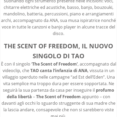
suonando ogni strumento presente nelle incisioni: voci,
chitarre elettriche ed acustiche, basso, banjo, bouzouki,
mandolino, batteria, percussioni, piano e arrangiamenti
archi, accompagnato da ANA, sua musa ispiratrice nonché
voce in tutte le canzoni e banjo player in alcune tracce del
disco.
THE SCENT OF FREEDOM, IL NUOVO
SINGOLO DI TAO
È con il singolo ‘
The Scent of Freedom’
, accompagnato dal
videoclip, che
TAO canta l’infanzia di ANA
, vissuta in un
villaggio sperduto nelle campagne “ad Est dell’Eden”. Una
vita semplice ma troppo dura per essere sopportata. Ne
seguirà la sua partenza da casa per inseguire il
profumo
della libertà
–
The Scent of Freedom
appunto – con
davanti agli occhi lo sguardo struggente di sua madre che
la lascia andare, consapevole che non si sarebbero viste
mai più.