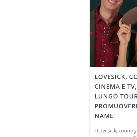
LOVESICK, C
CINEMA E TV
LUNGO TOUR
PROMUOVERE
NAME’
I Lovesick, count