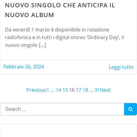
NUOVO SINGOLO CHE ANTICIPA IL
NUOVO ALBUM
Da venerdì 1 marzo è disponibile in rotazione
radiofonica e in tutti i digital stores ‘Ordinary Day’, il
nuovo singolo […]
Febbraio 26, 2024
Leggi tutto
Page
Page
Page
Page
Page
Page
Page
Posts
Previous
Posts
1
…
14
15
16
17
18
…
31
Posts
Next
navigation
navigation
navigatio
Search
for: