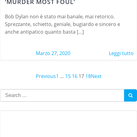
‘MURDER MOST FOUL’
Bob Dylan non è stato mai banale, mai retorico.
Sprezzante, schietto, geniale, bugiardo e sincero e
anche antipatico quanto basta […]
Marzo 27, 2020
Leggi tutto
Page
Page
Page
Page
Page
Posts
Previous
Posts
1
…
15
16
17
18
Posts
Next
navigation
navigation
navigation
Search
for: