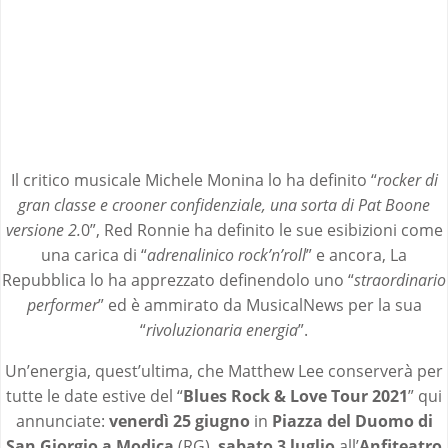
Il critico musicale Michele Monina lo ha definito “
rocker di
gran classe e crooner confidenziale, una sorta di Pat Boone
versione 2.
0”, Red Ronnie ha definito le sue esibizioni come
una carica di “
adrenalinico rock’n’roll
” e ancora, La
Repubblica lo ha apprezzato definendolo uno “
straordinario
performer
” ed è ammirato da MusicalNews per la sua
“
rivoluzionaria energia
”.
Un’energia, quest’ultima, che Matthew Lee conserverà per
tutte le date estive del “
Blues
Rock & Love Tour 2021
” qui
annunciate:
venerdì 25 giugno
in
Piazza del Duomo di
San Giorgio a Modica
(RG),
sabato 3 luglio
all’
Anfiteatro