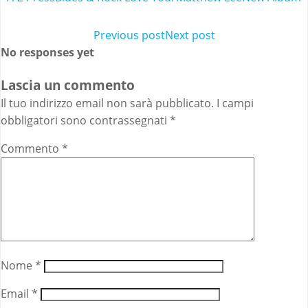
Post
Previous post
Post
Next post
No responses yet
navigation
navigation
Lascia un commento
Il tuo indirizzo email non sarà pubblicato.
I campi
obbligatori sono contrassegnati
*
Commento
*
Nome
*
Email
*