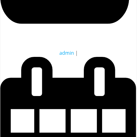
admin
|