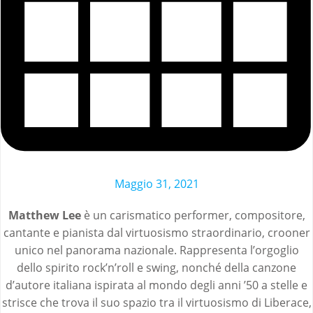
Maggio 31, 2021
Matthew Lee
è un carismatico performer, compositore,
cantante e pianista dal virtuosismo straordinario, crooner
unico nel panorama nazionale. Rappresenta l’orgoglio
dello spirito rock’n’roll e swing, nonché della canzone
d’autore italiana ispirata al mondo degli anni ’50 a stelle e
strisce che trova il suo spazio tra il virtuosismo di Liberace,