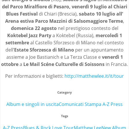
del Parco Miralfiore di Pesaro, venerdì 9 luglio al Chiari
Blues Festival
di Chiari (Brescia),
sabato 10 luglio all’
Arena estiva Parco Mazzini di Salsomaggiore Terme
,
domenica 22 agosto
nel prestigioso contesto del
Koktebel Jazz Party
a Koktebel (Russia),
mercoledì 1
settembre
al Castello Sforzesco di Milano nel contesto
dell’
Estate Sforzesca di Milano
per un appuntamento
assieme a Joe Bastianich e La Terza Classe e
venerdì 1
ottobre
a
Le Mail Scéne Culturelle di Soissons
in Francia.
Per informazioni e biglietti:
http://matthewlee.it/it/tour
Category
Album e singoli in uscita
Comunicati Stampa A-Z Press
Tags
A-Z Press
Blues & Rock Love Tour
Matthew Lee
New Album