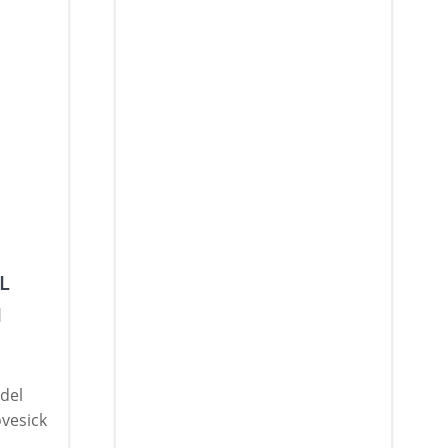
L
I
del
ovesick