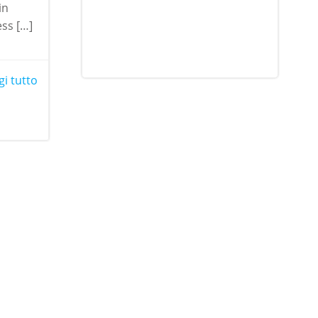
in
ess […]
gi tutto