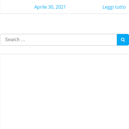
Aprile 30, 2021
Leggi tutto
Search
for: